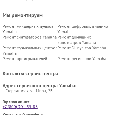
Мы ремонтируем
Ремонт микшерных пультов
Ремонт цифровых пианино
Yamaha
Yamaha
Ремонт синтезаторов Yamaha
Ремонт домашних
кинотеатров Yamaha
Ремонт музыкальных центров
Ремонт DJ-пультов Yamaha
Yamaha
Ремонт проигрывателей
Ремонт ресиверов Yamaha
винила Yamaha
Ремонт усилителей гитарных
Ремонт холодильников
Контакты сервис центра
Yamaha
Yamaha
Ремонт аудиосистем Yamaha
Ремонт микрофонов Yamaha
Адрес сервисного центра Yamaha:
г. Стерлитамак, ул. Мира, 2Б
Горячая линия:
+7 (800) 301-55-83
Контактный телефон: