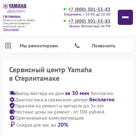
+7 (800) 301-55-83
Ежедневно, с 10:00 до 20:00
FIX-YAMAHA
+7 (800) 301-55-83
Ремонт устройств Yamaha
Специализированный
Звонок бесплатный по РФ
cервисный центр г.
Стерлитамак
Мы ремонтируем
Позвонить
Сервисный центр Yamaha
в Стерлитамаке
за 30 мин
Выезд мастера на дом
бесплатно
бесплатно
Диагностика в сервисном центре
Гарантия на ремонт и запчасти до 3х лет
Честные цены на ремонт - от 300 рублей
Оригинальные комплектующие
20%
Скидка для вас до
Ремонт проигрывателей винила Yamaha
Ремонт микшерных пультов Yamaha
Ремонт музыкальных центров Yamaha
Ремонт усилителей гитарных Yamaha
Ремонт акустических систем Yamaha
Ремонт цифровых пианино Yamaha
Ремонт домашних кинотеатров Yamaha