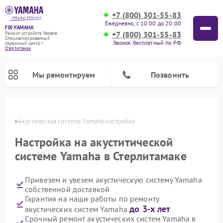
+7 (800) 301-55-83
Ежедневно, с 10:00 до 20:00
FIX-YAMAHA
+7 (800) 301-55-83
Ремонт устройств Yamaha
Специализированный
Звонок бесплатный по РФ
cервисный центр г.
Стерлитамак
Мы ремонтируем
Позвонить
амаке
Акустическая система Yamaha настройка
Настройка на акуститической
системе Yamaha в Стерлитамаке
Привезем и увезем акустическую систему Yamaha
собственной доставкой
Гарантия на наши работы по ремонту
до 3-х лет
акустических систем Yamaha
Ремонт проигрывателей винила Yamaha
Ремонт микшерных пультов Yamaha
Ремонт музыкальных центров Yamaha
Ремонт усилителей гитарных Yamaha
Ремонт цифровых пианино Yamaha
Ремонт домашних кинотеатров Yamaha
Срочный ремонт акустических систем Yamaha в