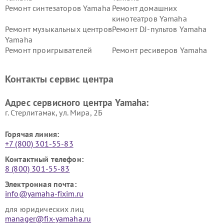
Ремонт синтезаторов Yamaha
Ремонт домашних
кинотеатров Yamaha
Ремонт музыкальных центров
Ремонт DJ-пультов Yamaha
Yamaha
Ремонт проигрывателей
Ремонт ресиверов Yamaha
винила Yamaha
Ремонт усилителей гитарных
Ремонт холодильников
Контакты сервис центра
Yamaha
Yamaha
Ремонт аудиосистем Yamaha
Ремонт микрофонов Yamaha
Адрес сервисного центра Yamaha:
г. Стерлитамак, ул. Мира, 2Б
Горячая линия:
+7 (800) 301-55-83
Контактный телефон:
8 (800) 301-55-83
Электронная почта:
info@yamaha-fixim.ru
для юридических лиц
manager@fix-yamaha.ru