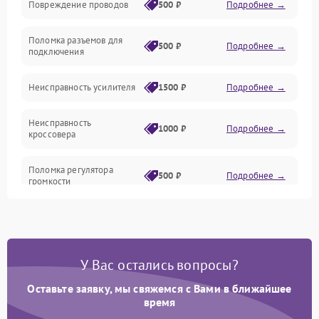
Повреждение проводов
500 ₽
Подробнее →
Механические повреждения
Поломка разъемов для
500 ₽
Подробнее →
подключения
Неисправность усилителя
1500 ₽
Подробнее →
Неисправность
1000 ₽
Подробнее →
кроссовера
Поломка регулятора
500 ₽
Подробнее →
громкости
Неисправность системы
1000 ₽
Подробнее →
защиты от перегрузок
У Вас остались вопросы?
Поломка системы
автоматического
1000 ₽
Подробнее →
отключения
Оставьте заявку, мы свяжемся с Вами в ближайшее
время