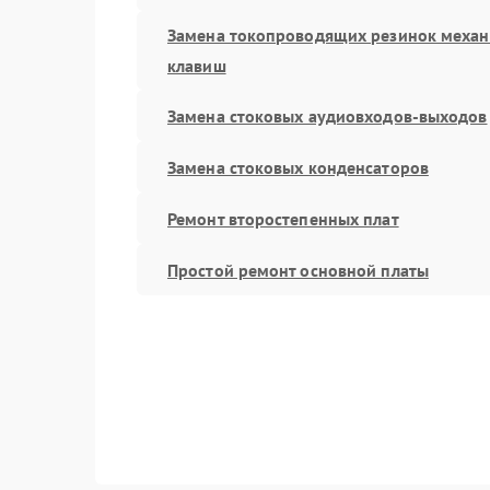
Замена токопроводящих резинок меха
клавиш
Замена стоковых аудиовходов-выходов
Замена стоковых конденсаторов
Ремонт второстепенных плат
Простой ремонт основной платы