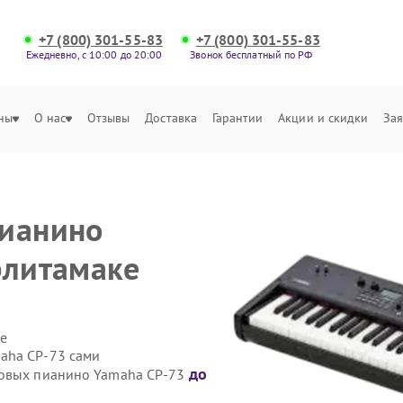
+7 (800) 301-55-83
+7 (800) 301-55-83
Ежедневно, с 10:00 до 20:00
Звонок бесплатный по РФ
ны
О нас
Отзывы
Доставка
Гарантии
Акции и скидки
Зая
пианино
рлитамаке
е
aha CP-73 сами
до
ровых пианино Yamaha CP-73