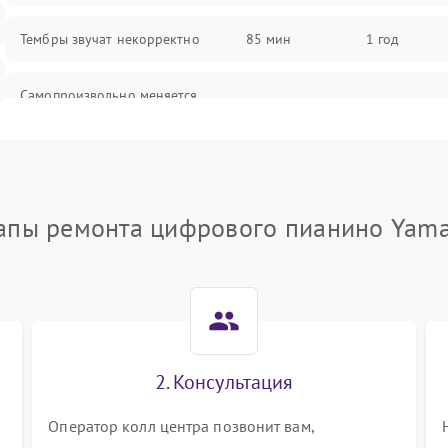
Тембры звучат некорректно
85 мин
1 год
Самопроизвольно меняется
85 мин
1 год
громкость
апы ремонта цифрового пианино Yam
2. Консультация
Оператор колл центра позвонит вам,