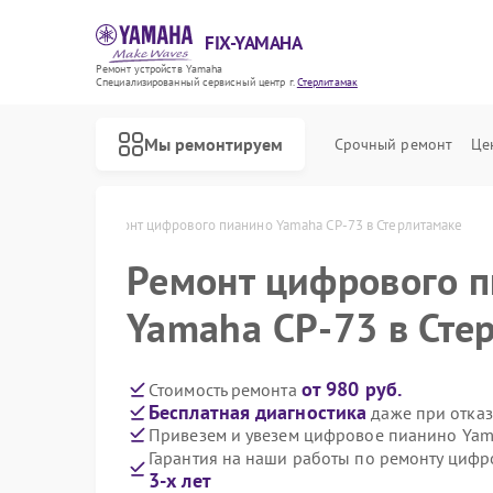
FIX-YAMAHA
Ремонт устройств Yamaha
Специализированный cервисный центр г.
Стерлитамак
Мы ремонтируем
Срочный ремонт
Це
 Стерлитамаке
Ремонт цифрового пианино Yamaha CP-73 в Стерлитамаке
Ремонт цифрового 
Yamaha CP-73 в Сте
от 980 руб.
Стоимость ремонта
Бесплатная диагностика
даже при отказ
Привезем и увезем цифровое пианино Yam
Гарантия на наши работы по ремонту циф
3-х лет
Ремонт микшерных пультов Yamaha
Ремонт домашних кинотеатров Yamaha
Ремонт музыкальных центров Yamaha
Ремонт проигрывателей винила Yamaha
Ремонт усилителей гитарных Yamaha
Ремонт холодильников Yamaha
Ремонт акустических систем Yamaha