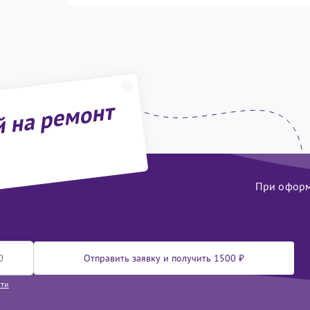
й на ремонт
При оформл
Отправить заявку и получить 1500 ₽
сти