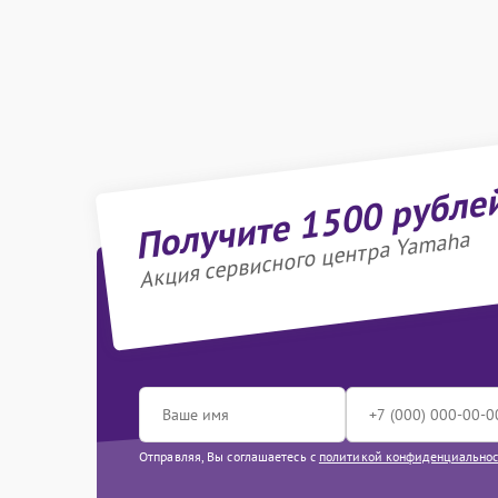
Получите 1500 рубле
Акция сервисного центра Yamaha
Отправляя, Вы соглашаетесь с
политикой конфиденциально