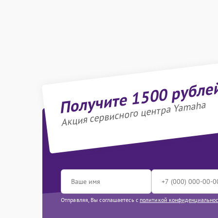
Получите 1500 рубле
Акция сервисного центра Yamaha
Отправляя, Вы соглашаетесь с
политикой конфиденциально