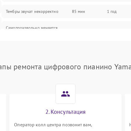
Тембры звучат некорректно
85 мин
1 год
Самопроизвольно меняется
85 мин
1 год
громкость
апы ремонта цифрового пианино Yam
2. Консультация
Оператор колл центра позвонит вам,