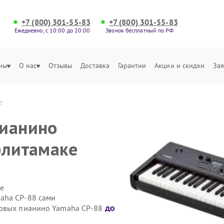
+7 (800) 301-55-83
+7 (800) 301-55-83
Ежедневно, с 10:00 до 20:00
Звонок бесплатный по РФ
ны
О нас
Отзывы
Доставка
Гарантии
Акции и скидки
Зая
е
пианино
рлитамаке
е
aha CP-88 сами
до
ровых пианино Yamaha CP-88