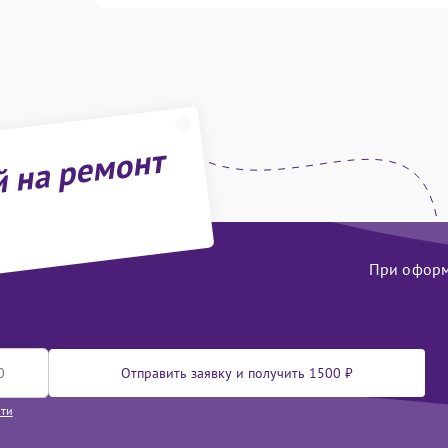
й на ремонт
При оформл
Отправить заявку и получить 1500 ₽
сти