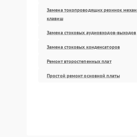
Замена токопроводящих резинок меха
клавиш
Замена стоковых аудиовходов-выходов
Замена стоковых конденсаторов
Ремонт второстепенных плат
Простой ремонт основной платы