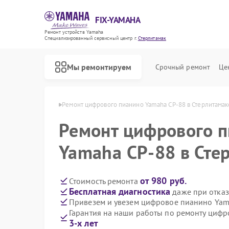
FIX-YAMAHA
Ремонт устройств Yamaha
Специализированный cервисный центр г.
Стерлитамак
Мы ремонтируем
Срочный ремонт
Це
aha в Стерлитамаке
Ремонт цифрового пианино Yamaha CP-88 в Стерлитамак
Ремонт цифрового 
Yamaha CP-88 в Сте
от 980 руб.
Стоимость ремонта
Бесплатная диагностика
даже при отказ
Привезем и увезем цифровое пианино Yam
Гарантия на наши работы по ремонту циф
3-х лет
Ремонт микшерных пультов Yamaha
Ремонт домашних кинотеатров Yamaha
Ремонт музыкальных центров Yamaha
Ремонт проигрывателей винила Yamaha
Ремонт усилителей гитарных Yamaha
Ремонт холодильников Yamaha
Ремонт акустических систем Yamaha