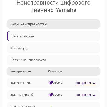
Неисправности цифрового
пианино Yamaha
Виды неисправностей
Звук и тембры
Клавиатура
Прочие неисправности
Неисправности
Стоимость
Включение и работа
Звук искажается
3500 ₽
Подробнее →
Управление и электроника
Звук с задержкой
3000 ₽
Подробнее →
Подключения и интерфейсы
Пропадает звук на