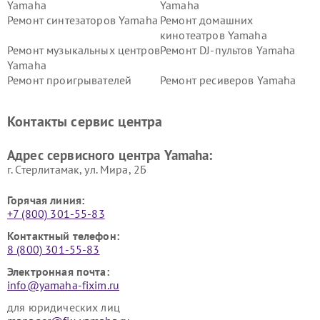
Yamaha
Yamaha
Ремонт синтезаторов Yamaha
Ремонт домашних
кинотеатров Yamaha
Ремонт музыкальных центров
Ремонт DJ-пультов Yamaha
Yamaha
Ремонт проигрывателей
Ремонт ресиверов Yamaha
винила Yamaha
Ремонт усилителей гитарных
Ремонт холодильников
Контакты сервис центра
Yamaha
Yamaha
Ремонт аудиосистем Yamaha
Ремонт микрофонов Yamaha
Адрес сервисного центра Yamaha:
г. Стерлитамак, ул. Мира, 2Б
Горячая линия:
+7 (800) 301-55-83
Контактный телефон:
8 (800) 301-55-83
Электронная почта:
info@yamaha-fixim.ru
для юридических лиц