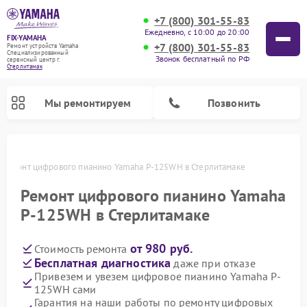
+7 (800) 301-55-83
Ежедневно, с 10:00 до 20:00
FIX-YAMAHA
+7 (800) 301-55-83
Ремонт устройств Yamaha
Специализированный
Звонок бесплатный по РФ
cервисный центр г.
Стерлитамак
Мы ремонтируем
Позвонить
Ремонт цифрового пианино Yamaha P-125WH в Стерлитамаке
Ремонт цифрового пианино Yamaha
P-125WH в Стерлитамаке
от 980 руб.
Стоимость ремонта
Бесплатная диагностика
даже при отказе
Привезем и увезем цифровое пианино Yamaha P-
125WH сами
Ремонт микшерных пультов Yamaha
Ремонт домашних кинотеатров Yamaha
Ремонт проигрывателей винила Yamaha
Ремонт музыкальных центров Yamaha
Ремонт усилителей гитарных Yamaha
Ремонт акустических систем Yamaha
Гарантия на наши работы по ремонту цифровых