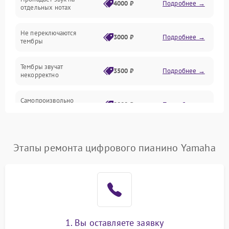
Педали и стойка
4000 ₽
Подробнее →
отдельных нотах
Электроника
Не переключаются
3000 ₽
Подробнее →
тембры
Механические повреждения
Тембры звучат
3500 ₽
Подробнее →
некорректно
Аудио
Самопроизвольно
Оптика
2800 ₽
Подробнее →
меняется громкость
Этапы ремонта цифрового пианино Yamaha
1. Вы оставляете заявку