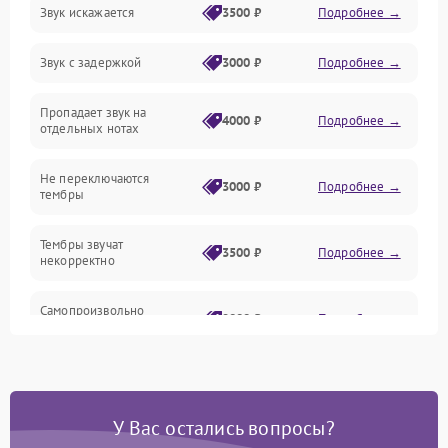
Звук искажается
3500 ₽
Подробнее →
Управление и электроника
Звук с задержкой
3000 ₽
Подробнее →
Подключения и интерфейсы
Пропадает звук на
Педали и стойка
4000 ₽
Подробнее →
отдельных нотах
Электроника
Не переключаются
3000 ₽
Подробнее →
тембры
Механические повреждения
Тембры звучат
3500 ₽
Подробнее →
некорректно
Аудио
Самопроизвольно
Оптика
2800 ₽
Подробнее →
меняется громкость
У Вас остались вопросы?