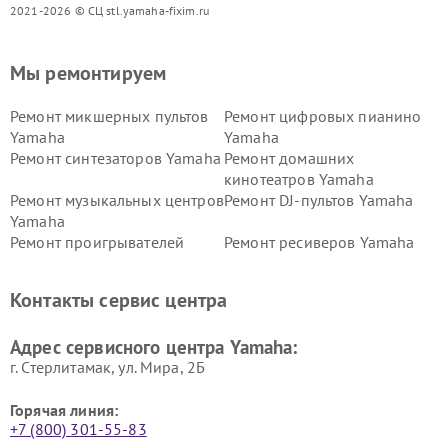
2021-2026 © СЦ stl.yamaha-fixim.ru
Мы ремонтируем
Ремонт микшерных пультов
Ремонт цифровых пианино
Yamaha
Yamaha
Ремонт синтезаторов Yamaha
Ремонт домашних
кинотеатров Yamaha
Ремонт музыкальных центров
Ремонт DJ-пультов Yamaha
Yamaha
Ремонт проигрывателей
Ремонт ресиверов Yamaha
винила Yamaha
Ремонт усилителей гитарных
Ремонт холодильников
Контакты сервис центра
Yamaha
Yamaha
Ремонт аудиосистем Yamaha
Ремонт микрофонов Yamaha
Адрес сервисного центра Yamaha:
г. Стерлитамак, ул. Мира, 2Б
Горячая линия:
+7 (800) 301-55-83