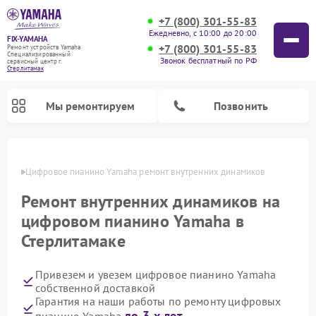
+7 (800) 301-55-83
Ежедневно, с 10:00 до 20:00
FIX-YAMAHA
+7 (800) 301-55-83
Ремонт устройств Yamaha
Специализированный
Звонок бесплатный по РФ
cервисный центр г.
Стерлитамак
Мы ремонтируем
Позвонить
амаке
Цифровое пианино Yamaha ремонт внутренних динамиков
Ремонт внутренних динамиков на
цифровом пианино Yamaha в
Стерлитамаке
Привезем и увезем цифровое пианино Yamaha
собственной доставкой
Ремонт микшерных пультов Yamaha
Ремонт домашних кинотеатров Yamaha
Ремонт проигрывателей винила Yamaha
Ремонт музыкальных центров Yamaha
Ремонт усилителей гитарных Yamaha
Ремонт акустических систем Yamaha
Гарантия на наши работы по ремонту цифровых
до 3-х лет