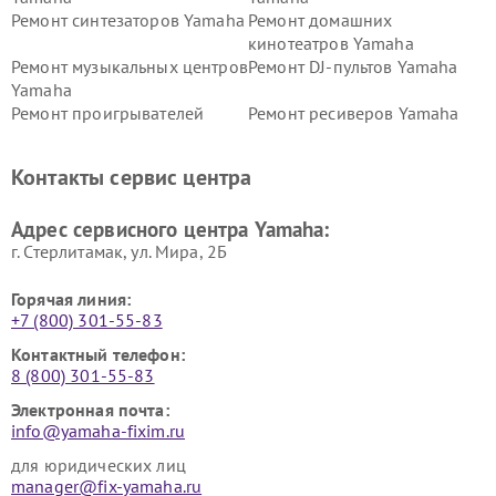
Ремонт синтезаторов Yamaha
Ремонт домашних
кинотеатров Yamaha
Ремонт музыкальных центров
Ремонт DJ-пультов Yamaha
Yamaha
Ремонт проигрывателей
Ремонт ресиверов Yamaha
винила Yamaha
Ремонт усилителей гитарных
Ремонт холодильников
Контакты сервис центра
Yamaha
Yamaha
Ремонт аудиосистем Yamaha
Ремонт микрофонов Yamaha
Адрес сервисного центра Yamaha:
г. Стерлитамак, ул. Мира, 2Б
Горячая линия:
+7 (800) 301-55-83
Контактный телефон:
8 (800) 301-55-83
Электронная почта:
info@yamaha-fixim.ru
для юридических лиц
manager@fix-yamaha.ru