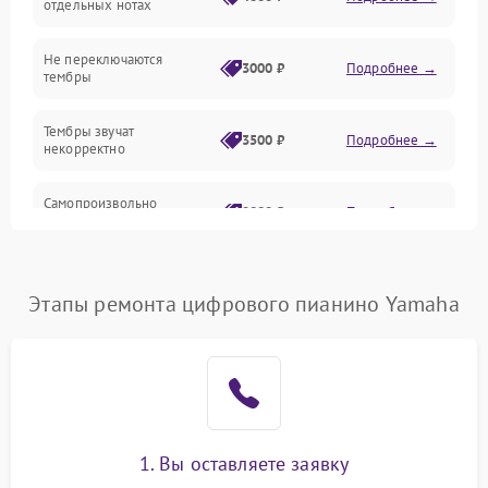
отдельных нотах
Электроника
Не переключаются
3000 ₽
Подробнее →
тембры
Механические повреждения
Тембры звучат
3500 ₽
Подробнее →
некорректно
Аудио
Самопроизвольно
Оптика
2800 ₽
Подробнее →
меняется громкость
Этапы ремонта цифрового пианино Yamaha
1. Вы оставляете заявку