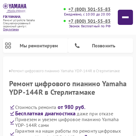
+7 (800) 301-55-83
Ежедневно, с 10:00 до 20:00
FIX-YAMAHA
+7 (800) 301-55-83
Ремонт устройств Yamaha
Специализированный
Звонок бесплатный по РФ
cервисный центр г.
Стерлитамак
Мы ремонтируем
Позвонить
амаке
Ремонт цифрового пианино Yamaha YDP-144R в Стерлитамаке
Ремонт цифрового пианино Yamaha
YDP-144R в Стерлитамаке
от 980 руб.
Стоимость ремонта
Бесплатная диагностика
даже при отказе
Привезем и увезем цифровое пианино Yamaha
YDP-144R сами
Ремонт микшерных пультов Yamaha
Ремонт домашних кинотеатров Yamaha
Ремонт проигрывателей винила Yamaha
Ремонт музыкальных центров Yamaha
Ремонт усилителей гитарных Yamaha
Ремонт акустических систем Yamaha
Гарантия на наши работы по ремонту цифровых