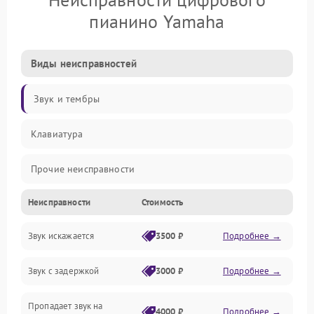
пианино Yamaha
Виды неисправностей
Звук и тембры
Клавиатура
Прочие неисправности
Неисправности
Стоимость
Включение и работа
Звук искажается
3500 ₽
Подробнее →
Управление и электроника
Звук с задержкой
3000 ₽
Подробнее →
Подключения и интерфейсы
Пропадает звук на
Педали и стойка
4000 ₽
Подробнее →