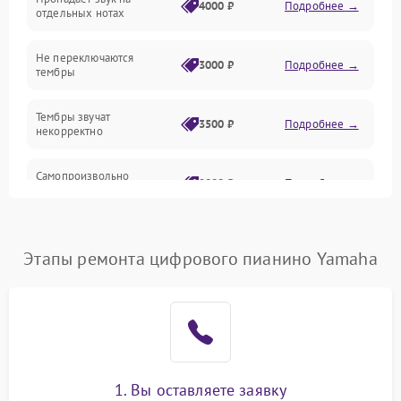
Педали и стойка
4000 ₽
Подробнее →
отдельных нотах
Электроника
Не переключаются
3000 ₽
Подробнее →
тембры
Механические повреждения
Тембры звучат
3500 ₽
Подробнее →
некорректно
Аудио
Самопроизвольно
Оптика
2800 ₽
Подробнее →
меняется громкость
Этапы ремонта цифрового пианино Yamaha
1. Вы оставляете заявку