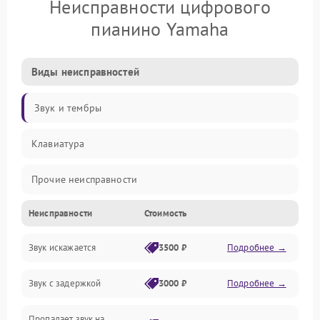
Неисправности цифрового
пианино Yamaha
Виды неисправностей
Звук и тембры
Клавиатура
Прочие неисправности
Неисправности
Стоимость
Включение и работа
Звук искажается
3500 ₽
Подробнее →
Управление и электроника
Звук с задержкой
3000 ₽
Подробнее →
Подключения и интерфейсы
Пропадает звук на