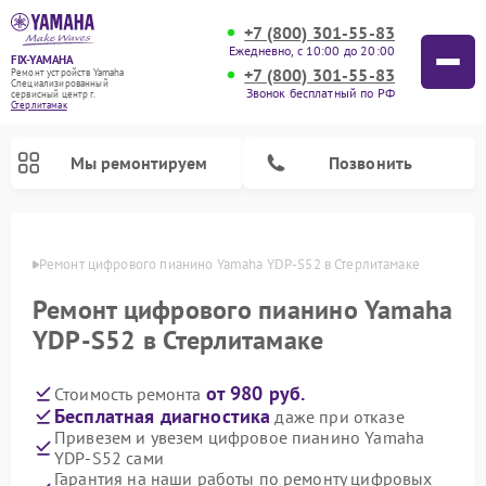
+7 (800) 301-55-83
Ежедневно, с 10:00 до 20:00
FIX-YAMAHA
+7 (800) 301-55-83
Ремонт устройств Yamaha
Специализированный
Звонок бесплатный по РФ
cервисный центр г.
Стерлитамак
Мы ремонтируем
Позвонить
амаке
Ремонт цифрового пианино Yamaha YDP-S52 в Стерлитамаке
Ремонт цифрового пианино Yamaha
YDP-S52 в Стерлитамаке
от 980 руб.
Стоимость ремонта
Бесплатная диагностика
даже при отказе
Привезем и увезем цифровое пианино Yamaha
YDP-S52 сами
Ремонт микшерных пультов Yamaha
Ремонт домашних кинотеатров Yamaha
Ремонт проигрывателей винила Yamaha
Ремонт музыкальных центров Yamaha
Ремонт усилителей гитарных Yamaha
Ремонт акустических систем Yamaha
Гарантия на наши работы по ремонту цифровых