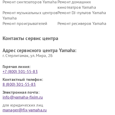
Ремонт синтезаторов Yamaha
Ремонт домашних
кинотеатров Yamaha
Ремонт музыкальных центров
Ремонт DJ-пультов Yamaha
Yamaha
Ремонт проигрывателей
Ремонт ресиверов Yamaha
винила Yamaha
Ремонт усилителей гитарных
Ремонт холодильников
Контакты сервис центра
Yamaha
Yamaha
Ремонт аудиосистем Yamaha
Ремонт микрофонов Yamaha
Адрес сервисного центра Yamaha:
г. Стерлитамак, ул. Мира, 2Б
Горячая линия:
+7 (800) 301-55-83
Контактный телефон:
8 (800) 301-55-83
Электронная почта:
info@yamaha-fixim.ru
для юридических лиц
manager@fix-yamaha.ru