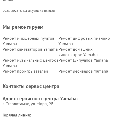
2021-2026 © СЦ stl.yamaha-fixim.ru
Мы ремонтируем
Ремонт микшерных пультов
Ремонт цифровых пианино
Yamaha
Yamaha
Ремонт синтезаторов Yamaha
Ремонт домашних
кинотеатров Yamaha
Ремонт музыкальных центров
Ремонт DJ-пультов Yamaha
Yamaha
Ремонт проигрывателей
Ремонт ресиверов Yamaha
винила Yamaha
Ремонт усилителей гитарных
Ремонт холодильников
Контакты сервис центра
Yamaha
Yamaha
Ремонт аудиосистем Yamaha
Ремонт микрофонов Yamaha
Адрес сервисного центра Yamaha:
г. Стерлитамак, ул. Мира, 2Б
Горячая линия: