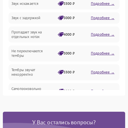
Звук искажается
3500 ₽
Подробнее →
Управление и электроника
Звук с задержкой
3000 ₽
Подробнее →
Подключения и интерфейсы
Пропадает звук на
Педали и стойка
4000 ₽
Подробнее →
отдельных нотах
Электроника
Не переключаются
3000 ₽
Подробнее →
тембры
Механические повреждения
Тембры звучат
3500 ₽
Подробнее →
некорректно
Аудио
Самопроизвольно
Оптика
2800 ₽
Подробнее →
меняется громкость
У Вас остались вопросы?