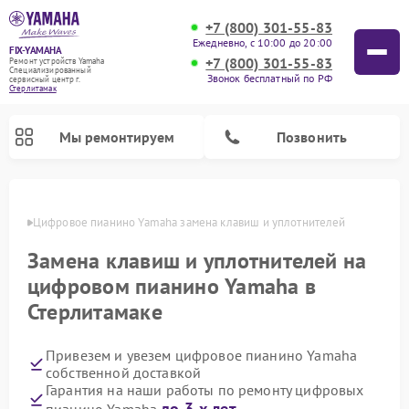
+7 (800) 301-55-83
Ежедневно, с 10:00 до 20:00
FIX-YAMAHA
+7 (800) 301-55-83
Ремонт устройств Yamaha
Специализированный
Звонок бесплатный по РФ
cервисный центр г.
Стерлитамак
Мы ремонтируем
Позвонить
амаке
Цифровое пианино Yamaha замена клавиш и уплотнителей
Замена клавиш и уплотнителей на
цифровом пианино Yamaha в
Стерлитамаке
Привезем и увезем цифровое пианино Yamaha
собственной доставкой
Ремонт микшерных пультов Yamaha
Ремонт домашних кинотеатров Yamaha
Ремонт проигрывателей винила Yamaha
Ремонт музыкальных центров Yamaha
Ремонт усилителей гитарных Yamaha
Ремонт акустических систем Yamaha
Гарантия на наши работы по ремонту цифровых
до 3-х лет