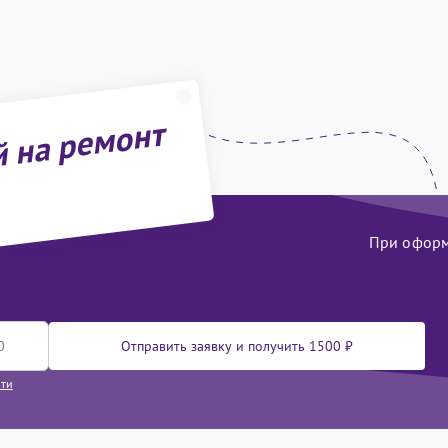
й на ремонт
При оформл
Отправить заявку и получить 1500 ₽
сти