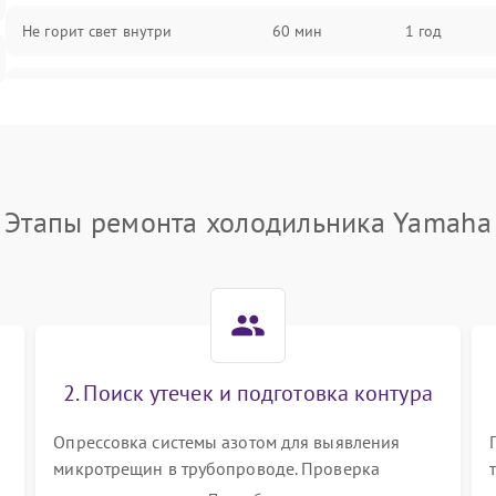
Не горит свет внутри
60 мин
1 год
Поломка термостата
60 мин
1 год
Не работает вентилятор
60 мин
1 год
Этапы ремонта холодильника Yamaha
Поломка системы No Frost
60 мин
1 год
Образование конденсата на
60 мин
1 год
стенках
Сбой в работе инвертора
60 мин
1 год
2. Поиск утечек и подготовка контура
Запах горелого при работе
60 мин
1 год
Опрессовка системы азотом для выявления
микротрещин в трубопроводе. Проверка
Не включается холодильник
60 мин
1 год
испарителя и конденсатора течеискателем.