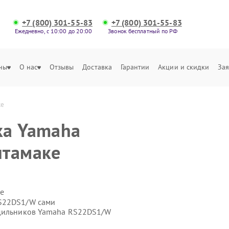
+7 (800) 301-55-83
+7 (800) 301-55-83
Ежедневно, с 10:00 до 20:00
Звонок бесплатный по РФ
ны
О нас
Отзывы
Доставка
Гарантии
Акции и скидки
Зая
ке
ка Yamaha
итамаке
е
RS22DS1/W сами
одильников Yamaha RS22DS1/W