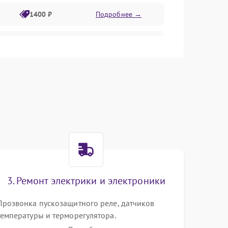
1400 ₽
Подробнее →
1800 ₽
Подробнее →
1800 ₽
Подробнее →
2600 ₽
Подробнее →
1800 ₽
Подробнее →
2100 ₽
Подробнее →
3. Ремонт электрики и электроники
2000 ₽
Подробнее →
Прозвонка пускозащитного реле, датчиков
температуры и терморегулятора.
1000 ₽
Подробнее →
Восстановление цепей питания системы No