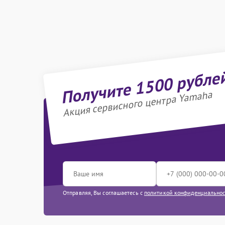
Получите 1500 рубле
Акция сервисного центра Yamaha
Отправляя, Вы соглашаетесь с
политикой конфиденциально