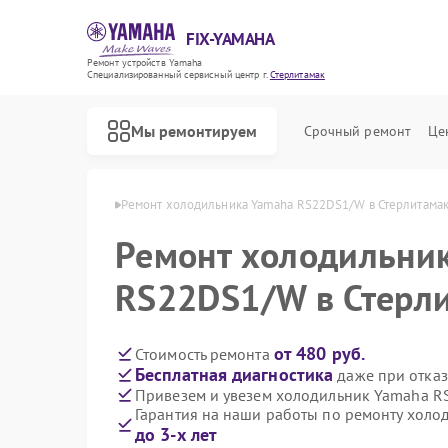
FIX-YAMAHA
Ремонт устройств Yamaha
Специализированный cервисный центр г.
Стерлитамак
Мы ремонтируем
Срочный ремонт
Це
aha в Стерлитамаке
Ремонт холодильника Yamaha RS22DS1/W в Стерлитама
Ремонт холодильни
RS22DS1/W в Стерл
от 480 руб.
Стоимость ремонта
Бесплатная диагностика
даже при отказ
Привезем и увезем холодильник Yamaha 
Гарантия на наши работы по ремонту хол
до 3-х лет
Ремонт микшерных пультов Yamaha
Ремонт цифровых пианино Yamaha
Ремонт домашних кинотеатров Yamaha
Ремонт музыкальных центров Yamaha
Ремонт проигрывателей винила Yamaha
Ремонт усилителей гитарных Yamaha
Ремонт акустических систем Yamaha