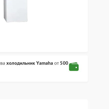
тва
холодильник Yamaha
от
500