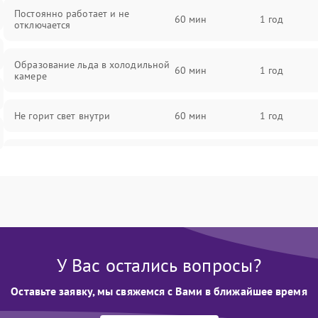
Постоянно работает и не
60 мин
1 год
отключается
Образование льда в холодильной
60 мин
1 год
камере
Не горит свет внутри
60 мин
1 год
Поломка термостата
60 мин
1 год
Не работает вентилятор
60 мин
1 год
Поломка системы No Frost
60 мин
1 год
У Вас остались вопросы?
Образование конденсата на
60 мин
1 год
стенках
Оставьте заявку, мы свяжемся с Вами в ближайшее время