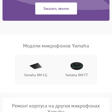
микрофонов)
Заказать звонок
Неисправность модуля
Bluetooth (для
1500 ₽
Подробнее →
беспроводных
микрофонов)
Поломка звукоснимателя
(для петличных
1000 ₽
Подробнее →
Модели микрофонов Yamaha
микрофонов)
Yamaha RM-CG
Yamaha RM-TT
Ремонт корпуса на других микрофонах
Yamaha