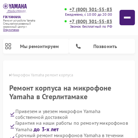
+7 (800) 301-55-83
Ежедневно, с 10:00 до 20:00
FIX-YAMAHA
+7 (800) 301-55-83
Ремонт устройств Yamaha
Специализированный
Звонок бесплатный по РФ
cервисный центр г.
Стерлитамак
Мы ремонтируем
Позвонить
амаке
Микрофон Yamaha ремонт корпуса
Ремонт корпуса на микрофоне
Yamaha в Стерлитамаке
Привезем и увезем микрофон Yamaha
собственной доставкой
Гарантия на наши работы по ремонту микрофонов
до 3-х лет
Yamaha
Ремонт проигрывателей винила Yamaha
Ремонт микшерных пультов Yamaha
Ремонт музыкальных центров Yamaha
Ремонт усилителей гитарных Yamaha
Ремонт цифровых пианино Yamaha
Ремонт домашних кинотеатров Yamaha
Ремонт акустических систем Yamaha
Срочный ремонт микрофонов Yamaha в течении