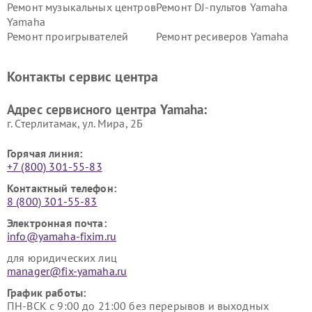
Ремонт музыкальных центров
Ремонт DJ-пультов Yamaha
Yamaha
Ремонт проигрывателей
Ремонт ресиверов Yamaha
винила Yamaha
Ремонт усилителей гитарных
Ремонт холодильников
Контакты сервис центра
Yamaha
Yamaha
Ремонт аудиосистем Yamaha
Ремонт микрофонов Yamaha
Адрес сервисного центра Yamaha:
г. Стерлитамак, ул. Мира, 2Б
Горячая линия:
+7 (800) 301-55-83
Контактный телефон:
8 (800) 301-55-83
Электронная почта:
info@yamaha-fixim.ru
для юридических лиц
manager@fix-yamaha.ru
График работы:
ПН-ВСК с 9:00 до 21:00 без перерывов и выходных