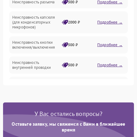
Неисправность разъема
500 ₽
Подробнее →
Механические повреждения
Неисправность капсюля
Аксессуары
(для конденсаторных
2000 ₽
Подробнее →
микрофонов)
Неисправность кнопки
500 ₽
Подробнее →
включения/выключения
Неисправность
500 ₽
Подробнее →
внутренней проводки
Неисправность
1500 ₽
Подробнее →
предусилителя
Поломка батарейного
отсека (для беспроводных
1000 ₽
Подробнее →
У Вас остались вопросы?
микрофонов)
Оставьте заявку, мы свяжемся с Вами в ближайшее
Неисправность антенны
время
(для беспроводных
1000 ₽
Подробнее →