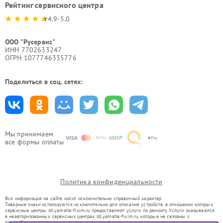
Рейтинг сервисного центра
4.9-5.0
ООО "Русервис"
ИНН 7702633247
ОГРН 1077746335776
Поделиться в соц. сетях:
Мы принимаем
все формы оплаты
Политика конфиденциальности
Вся информация на сайте носит исключительно справочный характер.
Товарные знаки используются исключительно для описания устройств, в отношении которых
сервисные центры stl.yamaha-fixim.ru предоставляют услуги по ремонту. Услуги оказываются
в неавторизованных сервисных центрах stl.yamaha-fixim.ru, которые не связаны с
правообладателями товарных знаков или их официальными представителями.