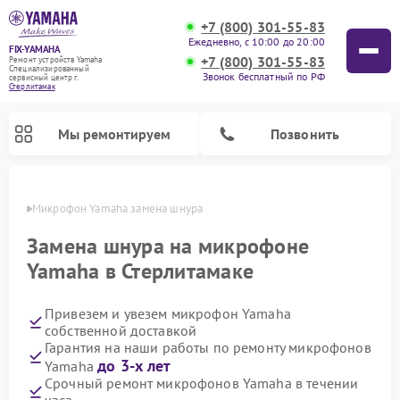
+7 (800) 301-55-83
Ежедневно, с 10:00 до 20:00
FIX-YAMAHA
+7 (800) 301-55-83
Ремонт устройств Yamaha
Специализированный
Звонок бесплатный по РФ
cервисный центр г.
Стерлитамак
Мы ремонтируем
Позвонить
амаке
Микрофон Yamaha замена шнура
Замена шнура на микрофоне
Yamaha в Стерлитамаке
Привезем и увезем микрофон Yamaha
собственной доставкой
Гарантия на наши работы по ремонту микрофонов
до 3-х лет
Yamaha
Ремонт проигрывателей винила Yamaha
Ремонт микшерных пультов Yamaha
Ремонт музыкальных центров Yamaha
Ремонт усилителей гитарных Yamaha
Ремонт цифровых пианино Yamaha
Ремонт домашних кинотеатров Yamaha
Ремонт акустических систем Yamaha
Срочный ремонт микрофонов Yamaha в течении