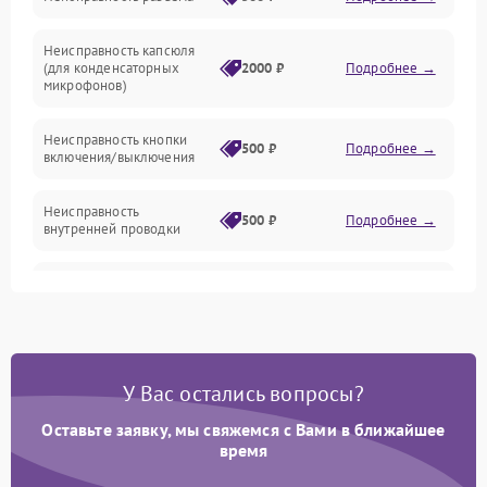
Механические повреждения
Неисправность капсюля
Аксессуары
(для конденсаторных
2000 ₽
Подробнее →
микрофонов)
Неисправность кнопки
500 ₽
Подробнее →
включения/выключения
Неисправность
500 ₽
Подробнее →
внутренней проводки
Неисправность
1500 ₽
Подробнее →
предусилителя
Поломка батарейного
отсека (для беспроводных
1000 ₽
Подробнее →
У Вас остались вопросы?
микрофонов)
Оставьте заявку, мы свяжемся с Вами в ближайшее
Неисправность антенны
время
(для беспроводных
1000 ₽
Подробнее →
микрофонов)