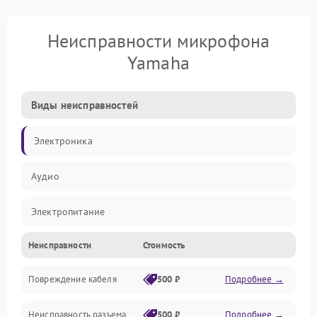
Неисправности микрофона
Yamaha
Виды неисправностей
Электроника
Аудио
Электропитание
Неисправности
Стоимость
Интерфейсы
Повреждение кабеля
500 ₽
Подробнее →
Капсюль
Неисправность разъема
500 ₽
Подробнее →