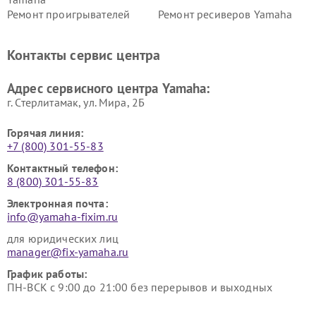
Ремонт проигрывателей
Ремонт ресиверов Yamaha
винила Yamaha
Ремонт усилителей гитарных
Ремонт холодильников
Контакты сервис центра
Yamaha
Yamaha
Ремонт аудиосистем Yamaha
Ремонт микрофонов Yamaha
Адрес сервисного центра Yamaha:
г. Стерлитамак, ул. Мира, 2Б
Горячая линия:
+7 (800) 301-55-83
Контактный телефон:
8 (800) 301-55-83
Электронная почта:
info@yamaha-fixim.ru
для юридических лиц
manager@fix-yamaha.ru
График работы:
ПН-ВСК с 9:00 до 21:00 без перерывов и выходных