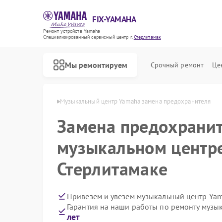
FIX-YAMAHA
Ремонт устройств Yamaha
Специализированный cервисный центр г.
Стерлитамак
Мы ремонтируем
Срочный ремонт
Це
aha в Стерлитамаке
Музыкальный центр Yamaha замена предохранителя
Замена предохранит
музыкальном центр
Стерлитамаке
Привезем и увезем музыкальный центр Ya
Гарантия на наши работы по ремонту муз
лет
Ремонт микшерных пультов Yamaha
Ремонт цифровых пианино Yamaha
Ремонт домашних кинотеатров Yamaha
Ремонт проигрывателей винила Yamaha
Ремонт усилителей гитарных Yamaha
Ремонт холодильников Yamaha
Ремонт акустических систем Yamaha