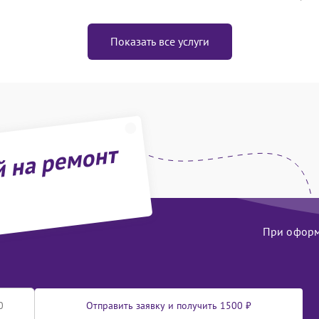
Показать все услуги
й на ремонт
При оформл
Отправить заявку и получить 1500 ₽