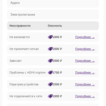
Аудио
Электропитание
Неисправности
Стоимость
Интерфейсы
Не включается
1800 ₽
Подробнее →
Программное обеспечение
Не принимает сигнал
2000 ₽
Подробнее →
ПО
Зависает
2000 ₽
Подробнее →
Оптика
Проблемы с HDMI портом
1700 ₽
Подробнее →
Механические повреждения
Перегрев устройства
2500 ₽
Подробнее →
Управление
Не подключается к сети
1800 ₽
Подробнее →