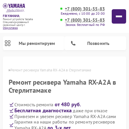
+7 (800) 301-55-83
Ежедневно, с 10:00 до 20:00
FIX-YAMAHA
+7 (800) 301-55-83
Ремонт устройств Yamaha
Специализированный
Звонок бесплатный по РФ
cервисный центр г.
Стерлитамак
Мы ремонтируем
Позвонить
амаке
Ремонт ресивера Yamaha RX-A2A в Стерлитамаке
Ремонт ресивера Yamaha RX-A2A в
Стерлитамаке
от 480 руб.
Стоимость ремонта
Бесплатная диагностика
даже при отказе
Привезем и увезем ресивер Yamaha RX-A2A сами
Гарантия на наши работы по ремонту ресиверов
Ремонт проигрывателей винила Yamaha
Ремонт микшерных пультов Yamaha
Ремонт музыкальных центров Yamaha
Ремонт цифровых пианино Yamaha
Ремонт домашних кинотеатров Yamaha
Ремонт усилителей гитарных Yamaha
Ремонт акустических систем Yamaha
до 3-х лет
Yamaha RX-A2A