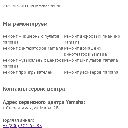
2021-2026 © СЦ stl.yamaha-fixim.ru
Мы ремонтируем
Ремонт микшерных пультов
Ремонт цифровых пианино
Yamaha
Yamaha
Ремонт синтезаторов Yamaha
Ремонт домашних
кинотеатров Yamaha
Ремонт музыкальных центров
Ремонт DJ-пультов Yamaha
Yamaha
Ремонт проигрывателей
Ремонт ресиверов Yamaha
винила Yamaha
Ремонт усилителей гитарных
Ремонт холодильников
Контакты сервис центра
Yamaha
Yamaha
Ремонт аудиосистем Yamaha
Ремонт микрофонов Yamaha
Адрес сервисного центра Yamaha:
г. Стерлитамак, ул. Мира, 2Б
Горячая линия:
+7 (800) 301-55-83