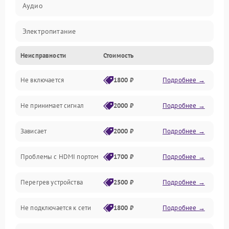
Аудио
Электропитание
Неисправности
Стоимость
Интерфейсы
Не включается
1800 ₽
Подробнее →
Программное обеспечение
Не принимает сигнал
2000 ₽
Подробнее →
ПО
Зависает
2000 ₽
Подробнее →
Оптика
Проблемы с HDMI портом
1700 ₽
Подробнее →
Механические повреждения
Перегрев устройства
2500 ₽
Подробнее →
Управление
Не подключается к сети
1800 ₽
Подробнее →