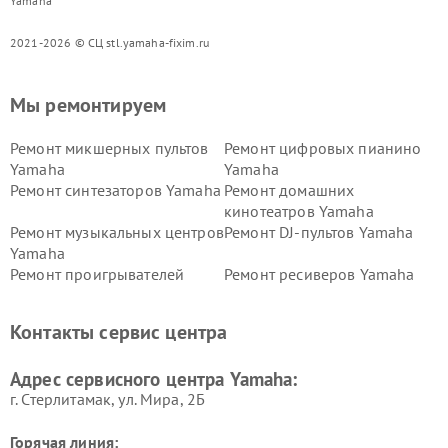
Yamaha
2021-2026 © СЦ stl.yamaha-fixim.ru
Мы ремонтируем
Ремонт микшерных пультов
Ремонт цифровых пианино
Yamaha
Yamaha
Ремонт синтезаторов Yamaha
Ремонт домашних
кинотеатров Yamaha
Ремонт музыкальных центров
Ремонт DJ-пультов Yamaha
Yamaha
Ремонт проигрывателей
Ремонт ресиверов Yamaha
винила Yamaha
Ремонт усилителей гитарных
Ремонт холодильников
Контакты сервис центра
Yamaha
Yamaha
Ремонт аудиосистем Yamaha
Ремонт микрофонов Yamaha
Адрес сервисного центра Yamaha:
г. Стерлитамак, ул. Мира, 2Б
Горячая линия: