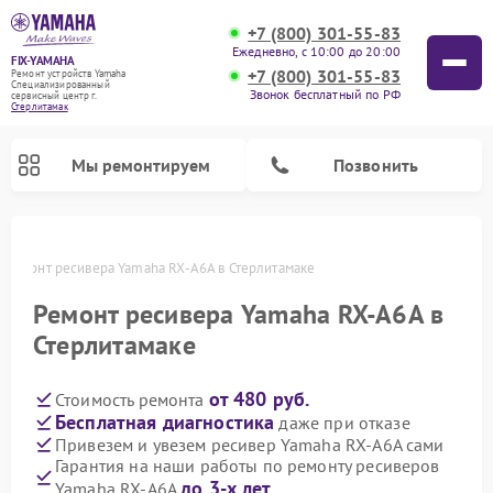
+7 (800) 301-55-83
Ежедневно, с 10:00 до 20:00
FIX-YAMAHA
+7 (800) 301-55-83
Ремонт устройств Yamaha
Специализированный
Звонок бесплатный по РФ
cервисный центр г.
Стерлитамак
Мы ремонтируем
Позвонить
Ремонт ресивера Yamaha RX-A6A в Стерлитамаке
Ремонт ресивера Yamaha RX-A6A в
Стерлитамаке
от 480 руб.
Стоимость ремонта
Бесплатная диагностика
даже при отказе
Привезем и увезем ресивер Yamaha RX-A6A сами
Гарантия на наши работы по ремонту ресиверов
Ремонт проигрывателей винила Yamaha
Ремонт микшерных пультов Yamaha
Ремонт музыкальных центров Yamaha
Ремонт цифровых пианино Yamaha
Ремонт домашних кинотеатров Yamaha
Ремонт усилителей гитарных Yamaha
Ремонт акустических систем Yamaha
до 3-х лет
Yamaha RX-A6A