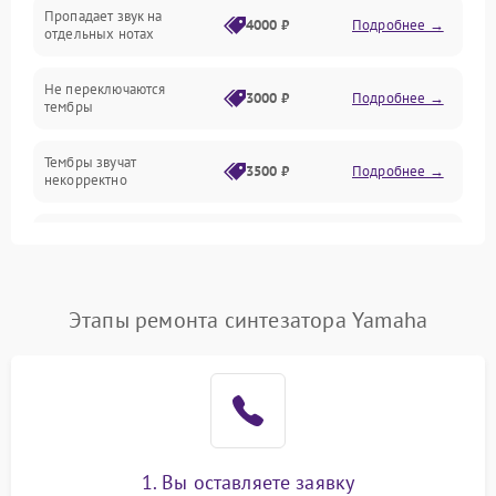
Эффекты и функции
Пропадает звук на
4000 ₽
Подробнее →
отдельных нотах
Механические повреждения
Не переключаются
3000 ₽
Подробнее →
тембры
Оптика
Тембры звучат
Электроника
3500 ₽
Подробнее →
некорректно
Аудио
Самопроизвольно
2800 ₽
Подробнее →
меняется громкость
Программное обеспечение
Этапы ремонта синтезатора Yamaha
1. Вы оставляете заявку