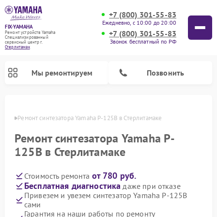
+7 (800) 301-55-83
Ежедневно, с 10:00 до 20:00
FIX-YAMAHA
+7 (800) 301-55-83
Ремонт устройств Yamaha
Специализированный
Звонок бесплатный по РФ
cервисный центр г.
Стерлитамак
Мы ремонтируем
Позвонить
амаке
Ремонт синтезатора Yamaha P-125B в Стерлитамаке
Ремонт синтезатора Yamaha P-
125B в Стерлитамаке
от 780 руб.
Стоимость ремонта
Бесплатная диагностика
даже при отказе
Привезем и увезем синтезатор Yamaha P-125B
сами
Ремонт микшерных пультов Yamaha
Ремонт домашних кинотеатров Yamaha
Ремонт проигрывателей винила Yamaha
Ремонт цифровых пианино Yamaha
Ремонт музыкальных центров Yamaha
Ремонт усилителей гитарных Yamaha
Ремонт акустических систем Yamaha
Гарантия на наши работы по ремонту