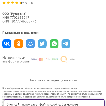
4.9-5.0
ООО "Русервис"
ИНН 7702633247
ОГРН 1077746335776
Поделиться в соц. сетях:
Мы принимаем
все формы оплаты
Политика конфиденциальности
Вся информация на сайте носит исключительно справочный характер.
Товарные знаки используются исключительно для описания устройств, в отношении которых
сервисные центры stl.yamaha-fixim.ru предоставляют услуги по ремонту. Услуги оказываются
в неавторизованных сервисных центрах stl.yamaha-fixim.ru, которые не связаны с
правообладателями товарных знаков или их официальными представителями.
Ремонт осуществляется для устройств, уже введенных в гражданский оборот в соответствии
Этот сайт использует файлы cookie. Вы можете
со статьей 1487 ГК РФ.