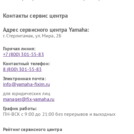
винила Yamaha
Ремонт усилителей гитарных
Ремонт холодильников
Контакты сервис центра
Yamaha
Yamaha
Ремонт аудиосистем Yamaha
Ремонт микрофонов Yamaha
Адрес сервисного центра Yamaha:
г. Стерлитамак, ул. Мира, 2Б
Горячая линия:
+7 (800) 301-55-83
Контактный телефон:
8 (800) 301-55-83
Электронная почта:
info@yamaha-fixim.ru
для юридических лиц
manager@fix-yamaha.ru
График работы:
ПН-ВСК с 9:00 до 21:00 без перерывов и выходных
Рейтинг сервисного центра