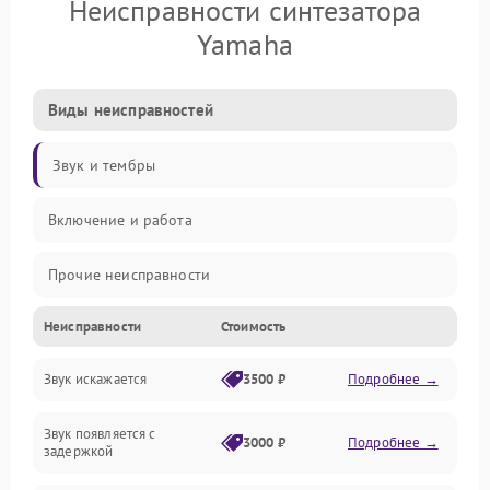
Неисправности синтезатора
Yamaha
Виды неисправностей
Звук и тембры
Включение и работа
Прочие неисправности
Неисправности
Стоимость
Управление и электроника
Звук искажается
3500 ₽
Подробнее →
Клавиатура
Звук появляется с
Подключения и интерфейсы
3000 ₽
Подробнее →
задержкой