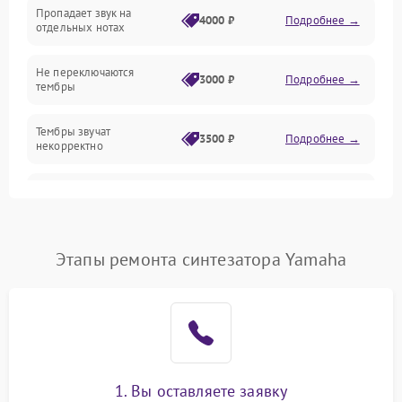
Эффекты и функции
Пропадает звук на
4000 ₽
Подробнее →
отдельных нотах
Механические повреждения
Не переключаются
3000 ₽
Подробнее →
тембры
Оптика
Тембры звучат
Электроника
3500 ₽
Подробнее →
некорректно
Аудио
Самопроизвольно
2800 ₽
Подробнее →
меняется громкость
Программное обеспечение
Этапы ремонта синтезатора Yamaha
1. Вы оставляете заявку