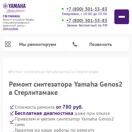
+7 (800) 301-55-83
Ежедневно, с 10:00 до 20:00
FIX-YAMAHA
+7 (800) 301-55-83
Ремонт устройств Yamaha
Специализированный
Звонок бесплатный по РФ
cервисный центр г.
Стерлитамак
Мы ремонтируем
Позвонить
амаке
Ремонт синтезатора Yamaha Genos2 в Стерлитамаке
Ремонт синтезатора Yamaha Genos2
в Стерлитамаке
от 780 руб.
Стоимость ремонта
Бесплатная диагностика
даже при отказе
Привезем и увезем синтезатор Yamaha Genos2
сами
Ремонт микшерных пультов Yamaha
Ремонт домашних кинотеатров Yamaha
Ремонт проигрывателей винила Yamaha
Ремонт цифровых пианино Yamaha
Ремонт музыкальных центров Yamaha
Ремонт усилителей гитарных Yamaha
Ремонт акустических систем Yamaha
Гарантия на наши работы по ремонту