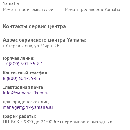
Yamaha
Ремонт проигрывателей
Ремонт ресиверов Yamaha
винила Yamaha
Ремонт усилителей гитарных
Ремонт холодильников
Контакты сервис центра
Yamaha
Yamaha
Ремонт аудиосистем Yamaha
Ремонт микрофонов Yamaha
Адрес сервисного центра Yamaha:
г. Стерлитамак, ул. Мира, 2Б
Горячая линия:
+7 (800) 301-55-83
Контактный телефон:
8 (800) 301-55-83
Электронная почта:
info@yamaha-fixim.ru
для юридических лиц
manager@fix-yamaha.ru
График работы:
ПН-ВСК с 9:00 до 21:00 без перерывов и выходных