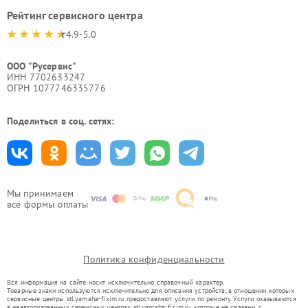
Рейтинг сервисного центра
4.9-5.0
ООО "Русервис"
ИНН 7702633247
ОГРН 1077746335776
Поделиться в соц. сетях:
Мы принимаем
все формы оплаты
Политика конфиденциальности
Вся информация на сайте носит исключительно справочный характер.
Товарные знаки используются исключительно для описания устройств, в отношении которых
сервисные центры stl.yamaha-fixim.ru предоставляют услуги по ремонту. Услуги оказываются
в неавторизованных сервисных центрах stl.yamaha-fixim.ru, которые не связаны с