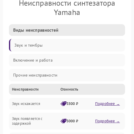
Неисправности синтезатора
Yamaha
Виды неисправностей
Звук и тембры
Включение и работа
Прочие неисправности
Неисправности
Стоимость
Управление и электроника
Звук искажается
3500 ₽
Подробнее →
Клавиатура
Звук появляется с
Подключения и интерфейсы
3000 ₽
Подробнее →
задержкой