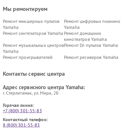
Мы ремонтируем
Ремонт микшерных пультов
Ремонт цифровых пианино
Yamaha
Yamaha
Ремонт синтезаторов Yamaha
Ремонт домашних
кинотеатров Yamaha
Ремонт музыкальных центров
Ремонт DJ-пультов Yamaha
Yamaha
Ремонт проигрывателей
Ремонт ресиверов Yamaha
винила Yamaha
Ремонт усилителей гитарных
Ремонт холодильников
Контакты сервис центра
Yamaha
Yamaha
Ремонт аудиосистем Yamaha
Ремонт микрофонов Yamaha
Адрес сервисного центра Yamaha:
г. Стерлитамак, ул. Мира, 2Б
Горячая линия:
+7 (800) 301-55-83
Контактный телефон:
8 (800) 301-55-83