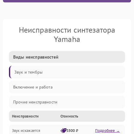
Неисправности синтезатора
Yamaha
Виды неисправностей
Звук и тембры
Включение и работа
Прочие неисправности
Неисправности
Стоимость
Управление и электроника
Звук искажается
3500 ₽
Подробнее →
Клавиатура