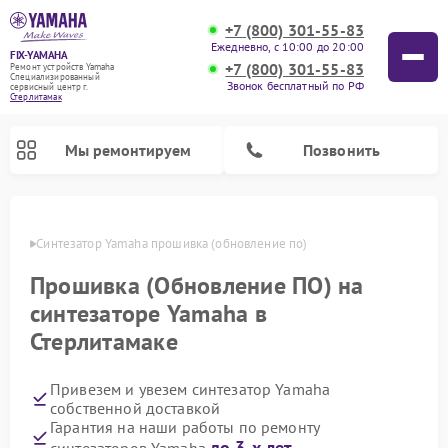
+7 (800) 301-55-83
Ежедневно, с 10:00 до 20:00
FIX-YAMAHA
+7 (800) 301-55-83
Ремонт устройств Yamaha
Специализированный
Звонок бесплатный по РФ
cервисный центр г.
Стерлитамак
Мы ремонтируем
Позвонить
амаке
Синтезатор Yamaha прошивка (обновление по)
Прошивка (Обновление ПО) на
синтезаторе Yamaha в
Стерлитамаке
Привезем и увезем синтезатор Yamaha
собственной доставкой
Ремонт микшерных пультов Yamaha
Ремонт домашних кинотеатров Yamaha
Ремонт проигрывателей винила Yamaha
Ремонт цифровых пианино Yamaha
Ремонт музыкальных центров Yamaha
Ремонт усилителей гитарных Yamaha
Ремонт акустических систем Yamaha
Гарантия на наши работы по ремонту
до 3-х лет