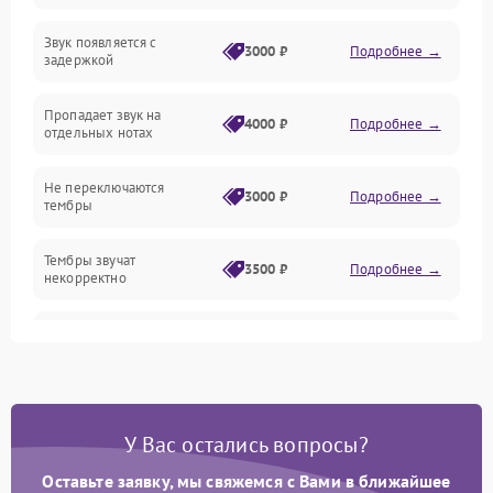
Звук появляется с
Подключения и интерфейсы
3000 ₽
Подробнее →
задержкой
Эффекты и функции
Пропадает звук на
4000 ₽
Подробнее →
отдельных нотах
Механические повреждения
Не переключаются
3000 ₽
Подробнее →
тембры
Оптика
Тембры звучат
Электроника
3500 ₽
Подробнее →
некорректно
Аудио
Самопроизвольно
2800 ₽
Подробнее →
меняется громкость
Программное обеспечение
У Вас остались вопросы?
Оставьте заявку, мы свяжемся с Вами в ближайшее