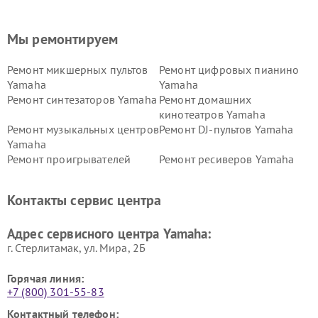
Мы ремонтируем
Ремонт микшерных пультов
Ремонт цифровых пианино
Yamaha
Yamaha
Ремонт синтезаторов Yamaha
Ремонт домашних
кинотеатров Yamaha
Ремонт музыкальных центров
Ремонт DJ-пультов Yamaha
Yamaha
Ремонт проигрывателей
Ремонт ресиверов Yamaha
винила Yamaha
Ремонт усилителей гитарных
Ремонт холодильников
Контакты сервис центра
Yamaha
Yamaha
Ремонт аудиосистем Yamaha
Ремонт микрофонов Yamaha
Адрес сервисного центра Yamaha:
г. Стерлитамак, ул. Мира, 2Б
Горячая линия:
+7 (800) 301-55-83
Контактный телефон: