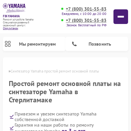
+7 (800) 301-55-83
Ежедневно, с 10:00 до 20:00
FIX-YAMAHA
+7 (800) 301-55-83
Ремонт устройств Yamaha
Специализированный
Звонок бесплатный по РФ
cервисный центр г.
Стерлитамак
Мы ремонтируем
Позвонить
амаке
Синтезатор Yamaha простой ремонт основной платы
Простой ремонт основной платы на
синтезаторе Yamaha в
Стерлитамаке
Привезем и увезем синтезатор Yamaha
собственной доставкой
Ремонт микшерных пультов Yamaha
Ремонт домашних кинотеатров Yamaha
Ремонт проигрывателей винила Yamaha
Ремонт цифровых пианино Yamaha
Ремонт музыкальных центров Yamaha
Ремонт усилителей гитарных Yamaha
Ремонт акустических систем Yamaha
Гарантия на наши работы по ремонту
до 3-х лет