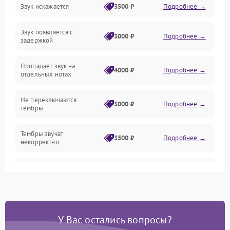
Звук искажается
3500 ₽
Подробнее →
Клавиатура
Звук появляется с
Подключения и интерфейсы
3000 ₽
Подробнее →
задержкой
Эффекты и функции
Пропадает звук на
4000 ₽
Подробнее →
отдельных нотах
Механические повреждения
Не переключаются
3000 ₽
Подробнее →
тембры
Оптика
Тембры звучат
Электроника
3500 ₽
Подробнее →
некорректно
Аудио
Самопроизвольно
2800 ₽
Подробнее →
меняется громкость
Программное обеспечение
У Вас остались вопросы?