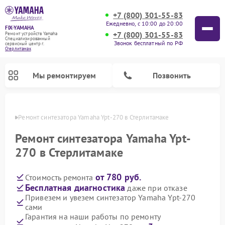
+7 (800) 301-55-83
Ежедневно, с 10:00 до 20:00
FIX-YAMAHA
+7 (800) 301-55-83
Ремонт устройств Yamaha
Специализированный
Звонок бесплатный по РФ
cервисный центр г.
Стерлитамак
Мы ремонтируем
Позвонить
амаке
Ремонт синтезатора Yamaha Ypt-270 в Стерлитамаке
Ремонт синтезатора Yamaha Ypt-
270 в Стерлитамаке
от 780 руб.
Стоимость ремонта
Бесплатная диагностика
даже при отказе
Привезем и увезем синтезатор Yamaha Ypt-270
сами
Ремонт микшерных пультов Yamaha
Ремонт домашних кинотеатров Yamaha
Ремонт проигрывателей винила Yamaha
Ремонт цифровых пианино Yamaha
Ремонт музыкальных центров Yamaha
Ремонт усилителей гитарных Yamaha
Ремонт акустических систем Yamaha
Гарантия на наши работы по ремонту