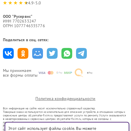
4.9-5.0
ООО "Русервис"
ИНН 7702633247
ОГРН 1077746335776
Поделиться в соц. сетях:
Мы принимаем
все формы оплаты
Политика конфиденциальности
Вся информация на сайте носит исключительно справочный характер.
Товарные знаки используются исключительно для описания устройств, в отношении которых
сервисные центры stl.yamaha-fixim.ru предоставляют услуги по ремонту. Услуги оказываются
в неавторизованных сервисных центрах stl.yamaha-fixim.ru, которые не связаны с
правообладателями товарных знаков или их официальными представителями.
Ремонт осуществляется для устройств, уже введенных в гражданский оборот в соответствии
Этот сайт использует файлы cookie. Вы можете
со статьей 1487 ГК РФ.