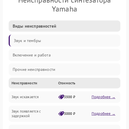
Yamaha
Виды неисправностей
Звук и тембры
Включение и работа
Прочие неисправности
Неисправности
Стоимость
Управление и электроника
Звук искажается
3500 ₽
Подробнее →
Клавиатура
Звук появляется с
Подключения и интерфейсы
3000 ₽
Подробнее →
задержкой
Эффекты и функции