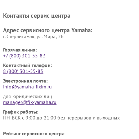
винила Yamaha
Ремонт усилителей гитарных
Ремонт холодильников
Контакты сервис центра
Yamaha
Yamaha
Ремонт аудиосистем Yamaha
Ремонт микрофонов Yamaha
Адрес сервисного центра Yamaha:
г. Стерлитамак, ул. Мира, 2Б
Горячая линия:
+7 (800) 301-55-83
Контактный телефон:
8 (800) 301-55-83
Электронная почта:
info@yamaha-fixim.ru
для юридических лиц
manager@fix-yamaha.ru
График работы:
ПН-ВСК с 9:00 до 21:00 без перерывов и выходных
Рейтинг сервисного центра