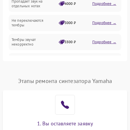
Пропадает звук на
4000 ₽
Подробнее →
отдельных нотах
Механические повреждения
Не переключаются
3000 ₽
Подробнее →
тембры
Оптика
Тембры звучат
Электроника
3500 ₽
Подробнее →
некорректно
Аудио
Самопроизвольно
2800 ₽
Подробнее →
меняется громкость
Программное обеспечение
Этапы ремонта синтезатора Yamaha
1. Вы оставляете заявку