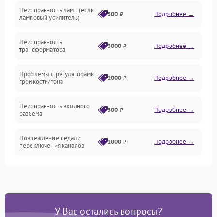
Неисправность ламп (если
Электропитание
500 ₽
Подробнее →
ламповый усилитель)
Механические повреждения
Неисправность
3000 ₽
Подробнее →
трансформатора
Электроника/Акустика
Проблемы с регуляторами
1000 ₽
Подробнее →
громкости/тона
Неисправность входного
500 ₽
Подробнее →
разъема
Повреждение педали
1000 ₽
Подробнее →
переключения каналов
Неисправность блока
1500 ₽
Подробнее →
питания
Проблемы с пайкой на
1000 ₽
Подробнее →
У Вас остались вопросы?
плате