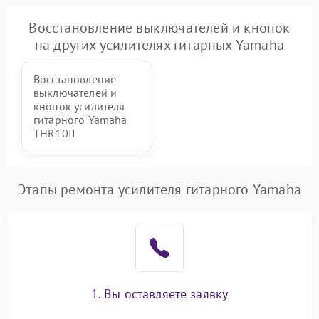
Неисправность дисплея
Восстановление выключателей и кнопок
2000 ₽
Подробнее →
(если есть)
на других усилителях гитарных Yamaha
Повреждение печатной
3000 ₽
Подробнее →
Восстановление
платы
выключателей и
кнопок усилителя
Неисправность кнопок
гитарного Yamaha
500 ₽
Подробнее →
управления
THR10II
Этапы ремонта усилителя гитарного Yamaha
1. Вы оставляете заявку