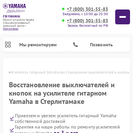
+7 (800) 301-55-83
Ежедневно, с 10:00 до 20:00
FIX-YAMAHA
+7 (800) 301-55-83
Ремонт устройств Yamaha
Специализированный
Звонок бесплатный по РФ
cервисный центр г.
Стерлитамак
Мы ремонтируем
Позвонить
амаке
Усилитель гитарный Yamaha восстановление выключателей и кнопок
Восстановление выключателей и
кнопок на усилителе гитарном
Yamaha в Стерлитамаке
Привезем и увезем усилитель гитарный Yamaha
собственной доставкой
Ремонт проигрывателей винила Yamaha
Ремонт микшерных пультов Yamaha
Ремонт музыкальных центров Yamaha
Ремонт цифровых пианино Yamaha
Ремонт домашних кинотеатров Yamaha
Ремонт акустических систем Yamaha
Гарантия на наши работы по ремонту усилителей
до 3-х лет