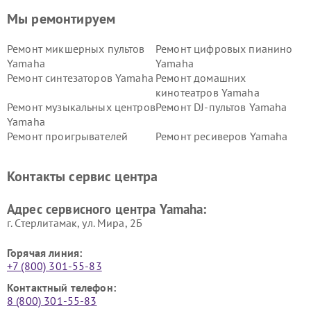
Мы ремонтируем
Ремонт микшерных пультов
Ремонт цифровых пианино
Yamaha
Yamaha
Ремонт синтезаторов Yamaha
Ремонт домашних
кинотеатров Yamaha
Ремонт музыкальных центров
Ремонт DJ-пультов Yamaha
Yamaha
Ремонт проигрывателей
Ремонт ресиверов Yamaha
винила Yamaha
Ремонт усилителей гитарных
Ремонт холодильников
Контакты сервис центра
Yamaha
Yamaha
Ремонт аудиосистем Yamaha
Ремонт микрофонов Yamaha
Адрес сервисного центра Yamaha:
г. Стерлитамак, ул. Мира, 2Б
Горячая линия:
+7 (800) 301-55-83
Контактный телефон:
8 (800) 301-55-83